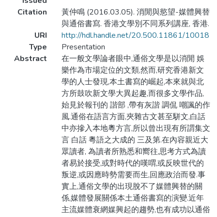
Issued
Citation
黃仲鳴 (2016.03.05). 消閒與慾望-媒體興替
與通俗書寫. 香港文學別不同系列講座, 香港.
URI
http://hdl.handle.net/20.500.11861/10018
Type
Presentation
Abstract
在一般文學論者眼中,通俗文學是以消閒 娛
樂作為市場定位的文類,然而,研究香港新文
學的人士發現,本土書寫的崛起,本來就與北
方所鼓吹新文學大異起趣,而很多文學作品,
始見於報刊的 諧部 ,帶有灰諧 調侃 嘲諷的作
風.通俗在語言方面,夾雜古文甚至駢文,白話
中亦摻入本地粵方言,所以曾出現有所謂集文
言 白話 粵語之大成的 三及第.在內容親近大
眾讀者, 為讀者所熟悉和嚮往,思考方式為讀
者易於接受,或對時代的嘆喟,或反映世代的
叛逆,或因應時勢需要而生,回應政治而發.事
實上,通俗文學的出現脫不了媒體興替的關
係,媒體發展關係本土通俗書寫的演變.近年
主流媒體衰網媒興起的趨勢,也有成功以通俗