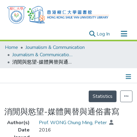
(current)
Log In
Research Outputs
Home
Journalism & Communication
Researchers
Journalism & Communication - Publication
消閒與慾望-媒體興替與通俗書寫
Organizations
Projects
Events
Details
Theses
Statistics
消閒與慾望-媒體興替與通俗書寫
Author(s)
Prof. WONG Chung Ming, Peter
Date
2016