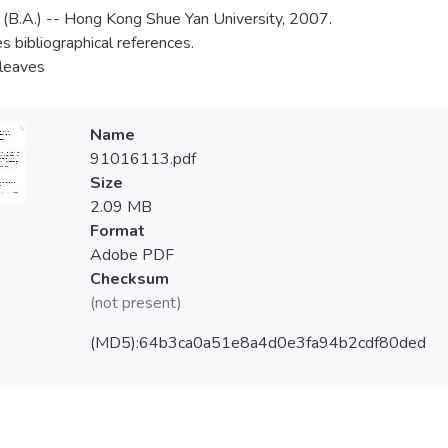
 (B.A.) -- Hong Kong Shue Yan University, 2007.
es bibliographical references.
 leaves
Name
91016113.pdf
Size
2.09 MB
Format
Adobe PDF
Checksum
(not present)
(MD5):64b3ca0a51e8a4d0e3fa94b2cdf80ded