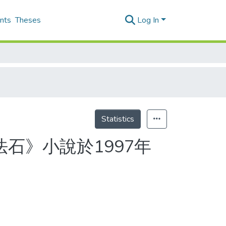
nts
Theses
Log In
Statistics
石》小說於1997年