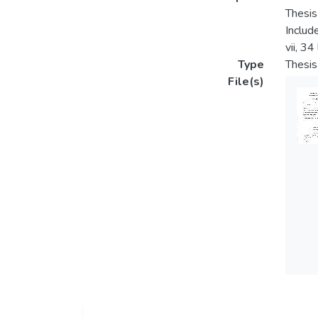
Thesis
Includ
vii, 34
Type
Thesis
File(s)