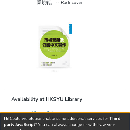
業規範。-- Back cover
Availability at HKSYU Library
Library Catalog
Hi! Could we please enable some additional services for
Third-
party JavaScript
? You can always change or withdraw your