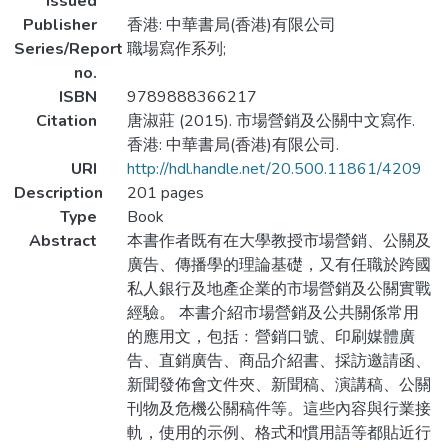
Issued
Publisher
香港: 中華書局(香港)有限公司
Series/Report
職場寫作系列;
no.
ISBN
9789888366217
Citation
唐淑莊 (2015). 市場營銷及公關中文寫作.
香港: 中華書局(香港)有限公司.
URI
http://hdl.handle.net/20.500.11861/4209
Description
201 pages
Type
Book
Abstract
本書作者既有在大學教授市場營銷、公關及
廣告、傳播學的理論基礎，又有任職於跨國
私人銀行及地產企業的市場營銷及公關實戰
經驗。 本書介紹市場營銷及公共關係常用
的應用文，包括﹕營銷口號、印刷媒體廣
告、直銷廣告、商品介紹書、採訪邀請函、
新聞發佈會文件夾、新聞稿、演講稿、公關
刊物及危機公關稿件等。這些內容與行業接
軌，使用的示例、格式和慣用語等都貼近行