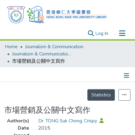
(current)
Log In
Research Outputs
Home
Journalism & Communication
Researchers
Journalism & Communication - Publication
市場營銷及公關中文寫作
Organizations
Projects
Events
Details
Theses
Statistics
市場營銷及公關中文寫作
Author(s)
Dr. TONG Suk Chong, Crispy
Date
2015