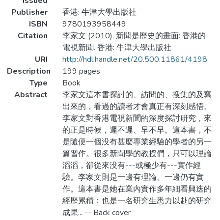
Issued
Publisher
香港: 牛津大學出版社
ISBN
9780193958449
Citation
李家文 (2010). 新聞是歷史的畫面: 香港的
電視新聞. 香港: 牛津大學出版社.
URI
http://hdl.handle.net/20.500.11861/4198
Description
199 pages
Type
Book
Abstract
李家文這本書探討的、訪問的、搜集的及寫
出來的，看過的讀者才會真正有深刻感悟。
李家文對香港電視新聞的深度探討研究，來
的正是時候，遲不遲、早不早。這本書，不
是隨便一個没有甚麼專業經驗的學者的另一
篇習作。很多新聞學的教授們，只可以理論
滔滔，卻從來没有---或極少有---實作經
驗。李家文則是一邊有理論、一邊仍有實
作。這本書是她在業內實作多年細看興迭的
經歷累積﹔也是一名研究生悉力以赴的研究
成果... -- Back cover