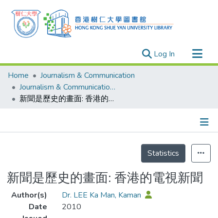
(current)
Log In
Research Outputs
Home
Journalism & Communication
Researchers
Journalism & Communication - Publication
新聞是歷史的畫面: 香港的電視新聞
Organizations
Projects
Events
Details
Theses
Statistics
新聞是歷史的畫面: 香港的電視新聞
Author(s)
Dr. LEE Ka Man, Kaman
Date
2010