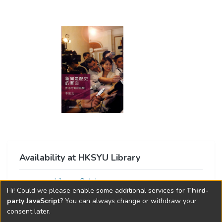
Availability at HKSYU Library
Library Catalog
Hi! Could we please enable some additional services for
Third-
party JavaScript
? You can always change or withdraw your
consent later.