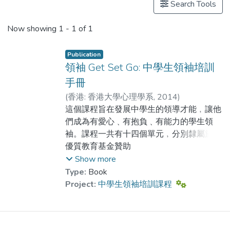
Search Tools
Now showing
1 - 1 of 1
Publication
領袖 Get Set Go: 中學生領袖培訓
手冊
(
香港: 香港大學心理學系
,
2014
)
王柏豪博士
這個課程旨在發展中學生的領導才能﹐讓他
;
羅偉柏
;
Lam, Shui-fong
們成為有愛心﹑有抱負﹑有能力的學生領
;
劉起鵬
袖。課程一共有十四個單元﹐分別隸屬於四
個範疇﹕價值取向﹑個人能力﹑社群能力和
優質教育基金贊助
組織能力。這是一個有穩固理論基礎和實證
Show more
支持的課程。透過個案討論﹑角色扮演﹑示
Type:
Book
範和實習﹐學生的學習得以深化和生活化。
Project:
中學生領袖培訓課程
為了讓更多學校能採用這個課程﹐本書提供
了導師教案﹑學生工作紙﹐以至示範短片。
此外更附有光盤﹐內含每一課節所需的簡報