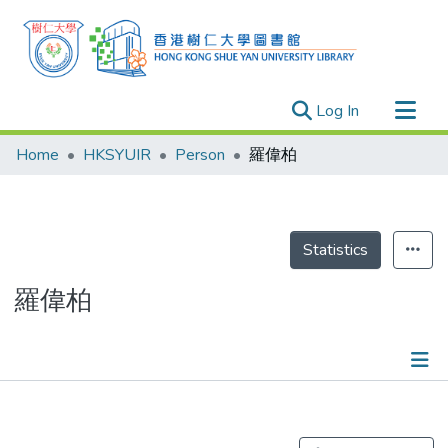
(current)
Log In
Research Outputs
Home
HKSYUIR
Person
羅偉柏
Researchers
Organizations
Projects
Statistics
Events
羅偉柏
Theses
Publications