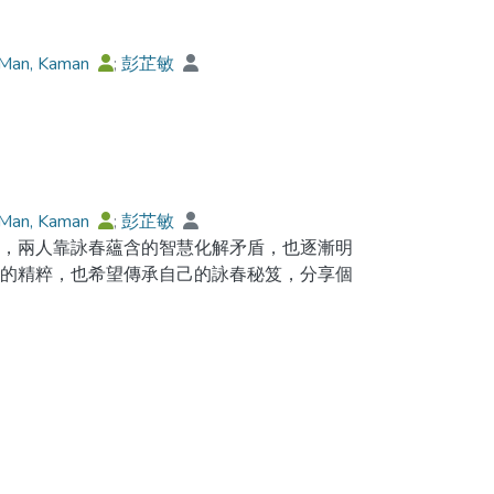
 Man, Kaman
;
彭芷敏
 Man, Kaman
;
彭芷敏
驗，兩人靠詠春蘊含的智慧化解矛盾，也逐漸明
春的精粹，也希望傳承自己的詠春秘笈，分享個