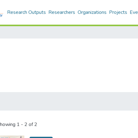
Research Outputs
Researchers
Organizations
Projects
Eve
howing
1 - 2 of 2