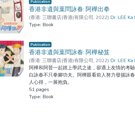
Publication
香港非遺與葉問詠春: 阿樺出拳
(
香港: 三聯書店(香港)有限公司
,
2022
)
Dr. LEE Ka
Type:
Book
Publication
香港非遺與葉問詠春: 阿樺秘笈
(
香港: 三聯書店(香港)有限公司
,
2022
)
Dr. LEE Ka
阿樺和阿晉一起踏上學武之途，卻遇上友情的考
白詠春不只拳腳功夫。阿樺眼看前人努力發揚詠
人心得，一展抱負。
51 pages
Type:
Book