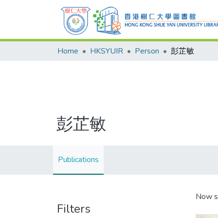
Home
HKSYUIR
Person
彭芷敏
彭芷敏
Publications
Now s
Filters