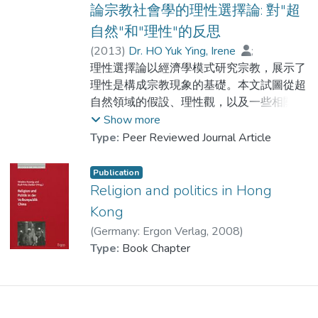
尤其是關於如何梳理涉及修德或道德元素的
論宗教社會學的理性選擇論: 對"超
宗教行為的運作邏輯。循此脈絡，本文試圖
自然"和"理性"的反思
指出在目的理性或以人的自利為基礎的宗教
(
2013
)
Dr. HO Yuk Ying, Irene
;
研究進路以外的另一個理解進路。
Dr. LI Kit Man
理性選擇論以經濟學模式研究宗教，展示了
理性是構成宗教現象的基礎。本文試圖從超
自然領域的假設、理性觀，以及一些相關概
念，說明和評估理性選擇論，然後以德蘭修
Show more
女為例，討論該理論對於天主教徒的宗教行
Type:
Peer Reviewed Journal Article
為的解釋效能。結論主要是﹕一，理性選擇
論所強調的局內人角度，肯定了宗教信仰者
Publication
的理性觀在宗教研究上的重要性，因此有助
Religion and politics in Hong
於提升相關研究的解釋力﹔二，由於該理論
Kong
的理性觀局限在投資--回報的經濟學框架
(
Germany: Ergon Verlag
,
2008
)
內，使得原本在這個理論體系內的超自然概
Dr. LI Kit Man
Type:
Book Chapter
念和宗教教義元素，未能夠在勾勒宗教行為
的理性基礎和深層意義上發揮作用。