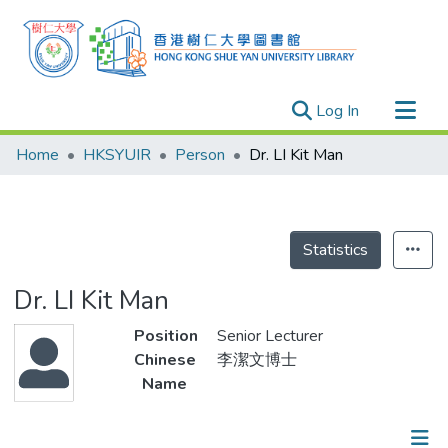
(current)
Log In
Research Outputs
Home
HKSYUIR
Person
Dr. LI Kit Man
Researchers
Organizations
Projects
Statistics
Events
Dr. LI Kit Man
Theses
Position
Senior Lecturer
Chinese
李潔文博士
Name