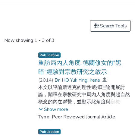
Publications
Other
Search Tools
Now showing
1 - 3 of 3
Publication
重訪局內人角度: 德蘭修女的"黑
暗"經驗對宗教研究之啟示
(
2014
)
Dr. HO Yuk Ying, Irene
;
Dr. LI Kit Man
本文以評論斯達克的理性選擇理論開展討
論，闡釋在宗教研究中局內人角度與超自然
概念的內在聯繫，並顯示此角度與宗教研究
中的實質定義取向一脈相承。在此基礎上，
Show more
本文以德蘭修女的神秘宗教經驗—黑暗—為
Type:
Peer Reviewed Journal Article
案例，展示如何運用局內人角度進行勾勒和
分析，藉此探討教義在宗教研究中的作用，
Publication