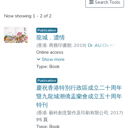
Search Tools
Now showing
1 - 2 of 2
Publication
龍城．濃情
(
香港: 商務印書館
,
2019
)
Dr. AU Chi Kin
;
林浩琛
Online access
Show more
Type:
Book
Publication
慶祝香港特別行政區成立二十周年
暨九龍城潮僑盂蘭會成立五十周年
特刊
(
香港: 藝科創意製作及印刷有限公司
,
2017
)
Dr. AU Chi Kin
95 頁
;
潘俊恩
;
林浩琛
Type:
Book