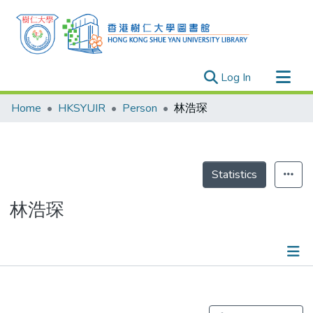
(current)
Log In
Research Outputs
Home
HKSYUIR
Person
林浩琛
Researchers
Organizations
Projects
Statistics
Events
林浩琛
Theses
Publications