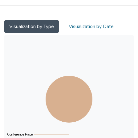
解釋.本文回顧一些粵語與現代漢語的研究,
有研究指出漢語量詞的使用可能受語言的運
用和語體的選擇所影響 ( 年玉萍 2008; 李華
2010; 袁暉 2010).本文提出一個假設:句子
Visualization by Type
Visualization by Date
成份的語體的一致性會影響句子的語法.以剛
才所引兩句為例:量詞“名”和“位”所屬語體的
正式度與名詞“女仔”,“男人”和“人”的語體正
式度不配,由於學習者將不同正式度的成份放
在同一句子中,導致句子不能接受或不合語
法.為証實這個假設,我們在香港進行了一次
調查研究,邀請粵語母語使用者就含不同名詞
短句的句子進行評分,從分析調查結果來驗
證“數 - 量 - 名”結構語體的一致性與句子的
可接受程度和合法性是否相關.
本文提出以下論點:( 一 ) 張伯江 (2007),馮勝
利 (2010) 等學者指現代漢語有不同的語體,
語言成份的語體不一,語法亦有差異,我們認
Conference Paper
為粵語也是一樣 : 量詞以及與之相關的指示