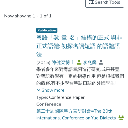
Search Tools
Now showing
1 - 1 of 1
Publication
粵語「數-量-名」結構的正式 與非
正式語體: 初探名詞短語 的語體語
法
(
2015
)
陳健榮博士
;
李兆麟
學者多年來對粵語量詞進行研究,成果甚豐,
對粵語教學有一定的指導作用.但是根據我們
的觀察,有不少學習粵語口語的外國學生利用
量詞造句時仍然出現一些偏誤,例如“*/? 我公
Show more
司連一名女仔都冇”和“*/? 飛機上有 230 位
Type:
Conference Paper
(男)人受傷”等句子.粵語母語使用者覺得這些
Conference:
句子並不能接受,甚至不合語法.在教學上,粵
第二十屆國際粵方言研討會=The 20th
語二語教師會用不同辦法去糾正這些偏誤.然
International Conference on Yue Dialects
而,這種偏誤卻未能從前人的論述中找到合理