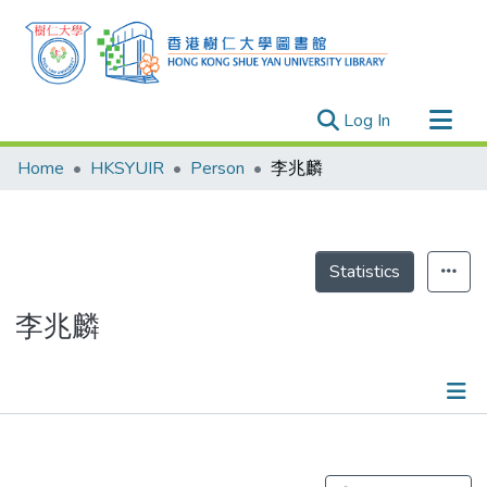
(current)
Log In
Research Outputs
Home
HKSYUIR
Person
李兆麟
Researchers
Organizations
Projects
Statistics
Events
李兆麟
Theses
Publications