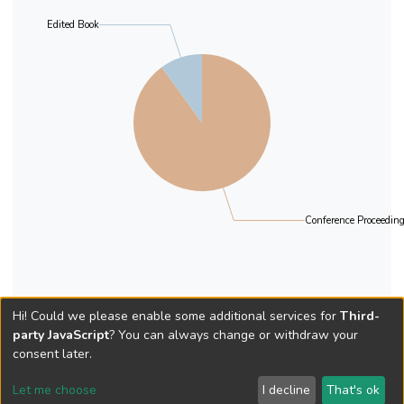
Edited Book
Conference Proceedin
Hi! Could we please enable some additional services for
Third-
party JavaScript
? You can always change or withdraw your
consent later.
Let me choose
I decline
That's ok
Cookie settings
Send Feedback