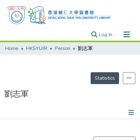
(current)
Log In
Research Outputs
Home
HKSYUIR
Person
劉志軍
Researchers
Organizations
Projects
Statistics
Events
劉志軍
Theses
Publications