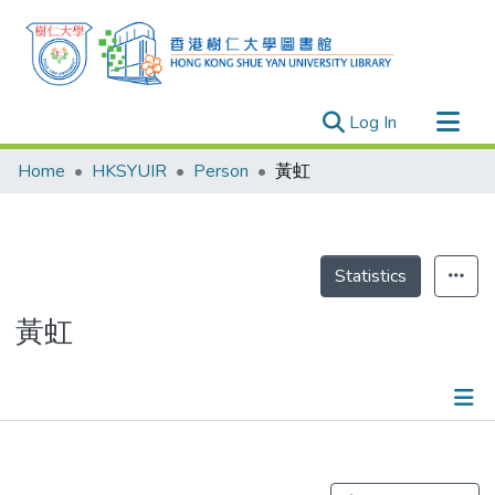
(current)
Log In
Research Outputs
Home
HKSYUIR
Person
黃虹
Researchers
Organizations
Projects
Statistics
Events
黃虹
Theses
Publications