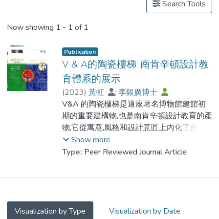
Search Tools
Now showing
1 - 1 of 1
Publication
V & A的陶瓷樓梯: 南肯辛頓設計教
育體系的展示
(
2023
)
黃虹
;
李銀廣博士
V&A 的陶瓷樓梯是這座著名博物館建館初
期的重要建構物,也是南肯辛頓設計教育的產
物,它從寓意,風格和設計意匠上內化了南肯
辛頓設計教育的願景－藝術與科學聯姻.但在
Show more
20 世紀初,陶瓷樓梯被斥為“過時的裝飾”且
Type:
Peer Reviewed Journal Article
遭到遮蔽,直到90 年代中期才被修復後重新
展現在公眾面前.本文探討藝術與科學聯姻的
內涵和陶瓷樓梯對南肯辛頓設計教育理念的
展示,並以陶瓷樓梯的命運為線索,呈現了19
和20 世紀之交南肯辛頓設計教育的困境.
Visualization by Type
Visualization by Date