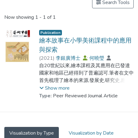
Search Tools
Now showing
1 - 1 of 1
Publication
繪本故事在小學美術課程中的應用
與探索
(
2021
)
李銀廣博士
;
何曉瑩
自20世紀以來,繪本課程及其應用在已發達
國家和地區已經得到了普遍認可.筆者在文中
首先梳理了繪本的來源,發展史,研究史,應用
史等文獻資料,而後在汲取優秀繪本課程經驗
Show more
的基礎之上,對小學美術課堂進行了先"啟發
Type:
Peer Reviewed Journal Article
+總結",後"臨摹+創作"式創新模式的教學應
用與探索,列文如下,祈方家斧正.
Visualization by Type
Visualization by Date