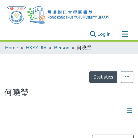
(current)
Log In
Research Outputs
Home
HKSYUIR
Person
何曉瑩
Researchers
Organizations
Projects
Statistics
Events
何曉瑩
Theses
Publications