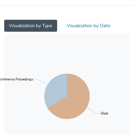
Visualization by Type
Visualization by Date
onference Proceedings
Book