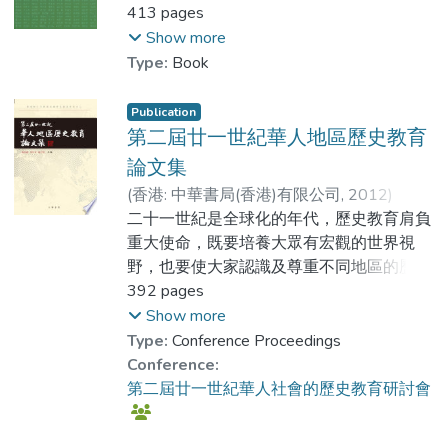
李金強
413 pages
;
李志剛
;
吳梓明
;
周佳榮
;
刑福增
;
黃文江
;
Show more
Dr. PANG Suk Man
;
湯泳詩
;
Type:
Book
黃彩蓮
;
甘穎軒
;
李金強
Publication
第二屆廿一世紀華人地區歷史教育
論文集
(
香港: 中華書局(香港)有限公司
,
2012
)
Prof. PAAU Danny
二十一世紀是全球化的年代，歷史教育肩負
;
Dr. AU Chi Kin
;
周佳榮
重大使命，既要培養大眾有宏觀的世界視
野，也要使大家認識及尊重不同地區的歷史
文化發展，以養成深遠的眼光和廣闊的胸
392 pages
懷。香港一直被視為既傳承中國傳統文化，
Show more
又吸收新學知識的重要地方，近年在通識教
Type:
Conference Proceedings
育及專題研習的推動下，歷史教育遇到不同
Conference:
的挑戰及機遇。
第二屆廿一世紀華人社會的歷史教育研討會