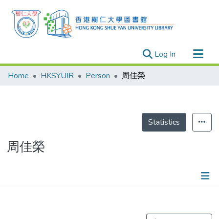
(current)
Log In
Research Outputs
Home
HKSYUIR
Person
周佳榮
Researchers
Organizations
Projects
Statistics
Events
周佳榮
Theses
Publications