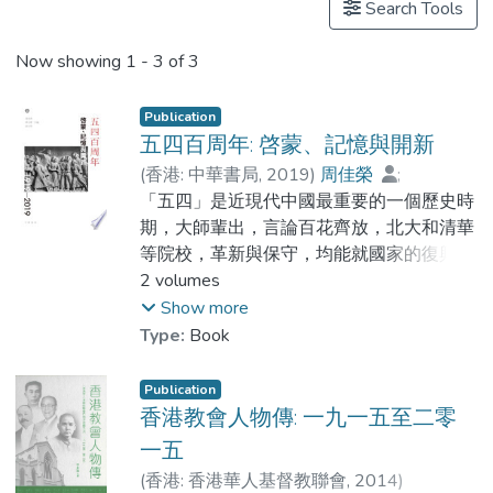
Search Tools
Now showing
1 - 3 of 3
Publication
五四百周年: 啓蒙、記憶與開新
(
香港: 中華書局
,
2019
)
周佳榮
;
黎志剛
「五四」是近現代中國最重要的一個歷史時
;
Dr. AU Chi Kin
期，大師輩出，言論百花齊放，北大和清華
等院校，革新與保守，均能就國家的復興與
現代化提出各自的見解，他們的所思所論對
2 volumes
近百年的中國發展影響深遠，有的議題即使
Show more
到今天仍具有重要的參考價值，可供我們繼
Type:
Book
續討論與反思。 作為啟蒙的「五四」，百
年來已是中國人的記憶，成為近代中國的文
Publication
化符號。在深入探討和客觀反思的同時，更
香港教會人物傳: 一九一五至二零
應注意「五四」開創的新思維、新事業和新
一五
方向。這個基礎是中國邁向新的百年的起
(
香港: 香港華人基督教聯會
,
2014
)
步。