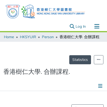
(current)
Log In
Research Outputs
Home
HKSYUIR
Person
香港樹仁大學. 合辦課程.
Researchers
Organizations
Projects
Statistics
Events
香港樹仁大學. 合辦課程.
Theses
Publications