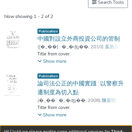
Search Tools
Now showing
1 - 2 of 2
Publication
中國對設立外商投資公司的管制
(
[�_��] : �_�ʤj��
,
2010
)
葉惠芬.
;
北京大學. 法學院.
Title from cover.
;
香港樹仁大學. 合辦課程.
Show more
Publication
論司法公正的中國實踐 : 以警察升
遷制度為切入點
(
�_�� : �_�ʤj��
,
2008
)
陳嘉明.
;
北京大學. 法學院.
Title from cover.
;
香港樹仁大學. 合辦課程.
Show more
Hi! Could we please enable some additional services for
Third-