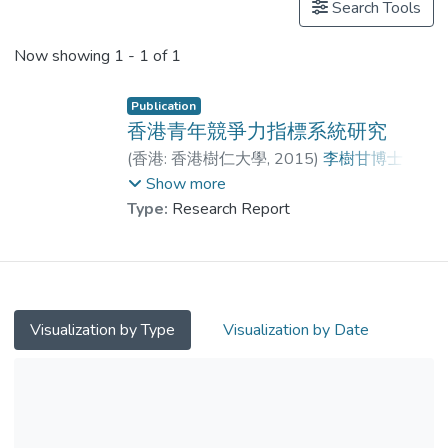
Search Tools
Now showing
1 - 1 of 1
Publication
香港青年競爭力指標系統研究
(
香港: 香港樹仁大學
,
2015
)
李樹甘博士
;
楊偉文博士
;
李綺雯教授
;
Show more
胡佳賢博士
;
曾俊基博士
;
鍾艷紅
;
Type:
Research Report
徐永業
;
吳祖堯
;
張文瀚
;
劉穎霖
Visualization by Type
Visualization by Date