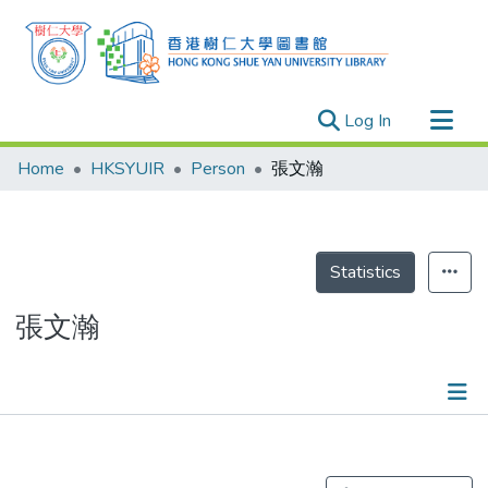
(current)
Log In
Research Outputs
Home
HKSYUIR
Person
張文瀚
Researchers
Organizations
Projects
Statistics
Events
張文瀚
Theses
Publications