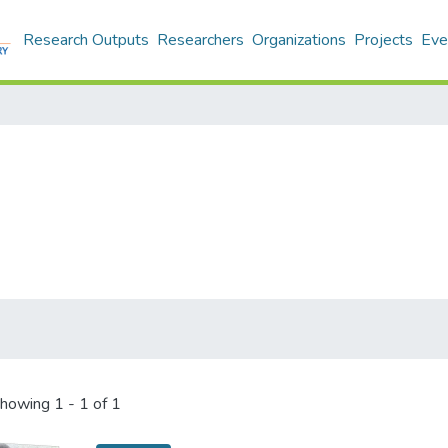
Research Outputs
Researchers
Organizations
Projects
Eve
howing
1 - 1 of 1