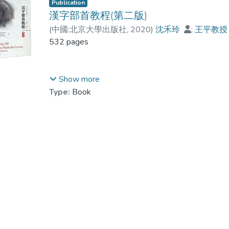
Publication
漢字部首教程(第二版)
(
中國:北京大學出版社
,
2020
)
沈禾玲
;
王平教
532 pages
漢字部首教程是專門為外國學生設計的漢字部首教材
Show more
練習冊和漢字部首卡片,用英語和漢語雙語編寫,面
Type:
Book
都配有文化小故事和插圖.不僅介紹了漢字的部首知
首知識並運用這些知識去學習漢字.教材第一版由
仁教授推薦.第二版在首版基礎上,結合教學回饋,做