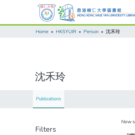
Home
HKSYUIR
Person
沈禾玲
沈禾玲
Publications
Now s
Filters