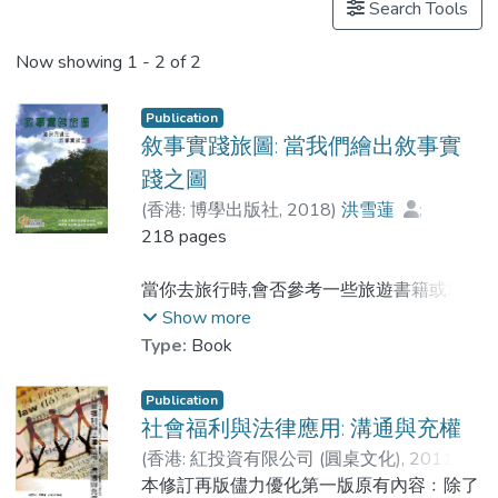
Search Tools
Now showing
1 - 2 of 2
Publication
敘事實踐旅圖: 當我們繪出敘事實
踐之圖
(
香港: 博學出版社
,
2018
)
洪雪蓮
;
麥麗娥
218 pages
;
Dr. ZHOU Dehui, Ruth
;
謝杰雄
;
陳健權
;
施少鳳
;
鍾威文
;
郭艷梅
當你去旅行時,會否參考一些旅遊書籍或地圖
呢?不同背景的旅遊書作者所勾畫的地方,也
Show more
許會協助你從不同的角度欣賞及體會那個地
Type:
Book
方,也為那個地方帶來不同的身份.
Publication
這書共有九章,分為兩個部份:社群敘事實踐
社會福利與法律應用: 溝通與充權
的本土化和敘事實踐的再探索.
(
香港: 紅投資有限公司 (圓桌文化)
,
2011
)
Dr. CHIU Man-chung, Andy
本修訂再版儘力優化第一版原有內容﹕除了
;
洪雪蓮
;