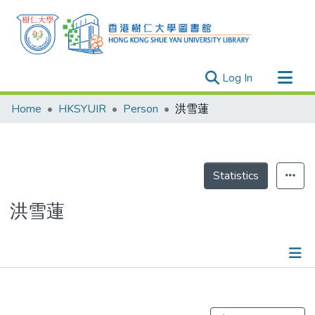
(current)
Log In
Research Outputs
Home
HKSYUIR
Person
洪雪蓮
Researchers
Organizations
Projects
Statistics
Events
洪雪蓮
Theses
Publications