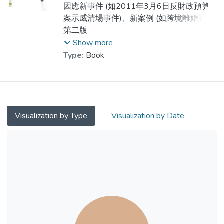
上半部份是不同的社群敘事實踐項目的檔案,
莊耀光
因應新事件 (如2011年3月6日反財政預算
都是以被邊緣化社群為對象,包括性暴力受害
案示威清場事件)、新案例 (如跨境離婚判令
者,長者婦女,年輕女性,受發展障礙影響的學
確認)及新法規 (如最低工資) 修改原有內容
第二版
童的家長.在社群實踐的眾多方法中,生命樹
外，更加入有關法律援助的修改建議和規管
Show more
在本地的應用非常廣泛,首三個項目均有使
慈善團體的諮詢文件評介。作者又嘗試把離
Type:
Book
用.一些作者們聚在一起交流和討論了生命樹
婚的法律原則結合程序用流程圖方式表達，
的運用,然後整理成文,與敘事實踐者分享.
希望讀者對有關法律手續更了解。另外，此
修訂再版又加入成文法索引及案例索引方便
下半部份是作者們分享的豐厚的實踐故事,包
讀者。
括了討論敘事實踐對本地精神健康服務的啟
Visualization by Type
Visualization by Date
發,在戒毒服務中相遇的的年青人的故事,把
敘事概念應用於社工實習督導中及以畫作敘
述個人選取的故事.
這書是本地實踐的紀錄.敘事治療重視檔案,
我們也希望透過紀錄經驗和討論,無論是針對
社群或個人的,都能讓大家在閱讀時走進探索
敘事實踐的旅程.盼望這些分享,可以連結更
多社會上不同的組群及敘事實踐者,開創更多