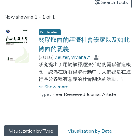
Search Tools
Now showing
1 - 1 of 1
Publication
關聯取向的經濟社會學家以及如此
轉向的意義
(
2016
)
Zelizer, Viviana A.
;
Dr. GAO Chong
研究提出了用於解釋經濟活動的關聯營造概
;
李興華
念。認為在所有經濟行動中，人們都是在進
行區分各種有意義的社會關係的活動。對於
每一種類型的社會關係，人們為其設定邊
Show more
界，借助各種名稱和實踐活動來標記這個邊
Type:
Peer Reviewed Journal Article
界，建立一系列在每個邊界內才能運作的特
定的理解，把某些類型的經濟交易确定為對
某種關係而言是恰當的，那些相對這種關係
而言不恰當的經濟交易則會被禁止，而且對
於屬於這種關係範疇內的經濟交易，還會運
Visualization by Type
Visualization by Date