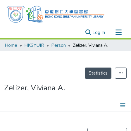
(current)
Log In
Research Outputs
Home
HKSYUIR
Person
Zelizer, Viviana A.
Researchers
Organizations
Projects
Statistics
Events
Zelizer, Viviana A.
Theses
Publications