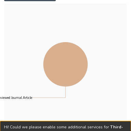
用特定媒介來确認並促進交易的進行，這個
過程稱為關聯營造。在清楚解釋關聯營造研
究法的具體構成因素後，集中討論金錢區分
的例子，主要是把關聯營造理論有關金錢的
用途劃定研究，與行為經濟學中以個人為基
礎的算計心性研究法做了比較。
viewed Journal Article
Hi! Could we please enable some additional services for
Third-