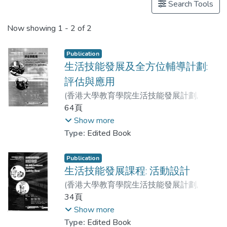
Search Tools
Now showing
1 - 2 of 2
Publication
生活技能發展及全方位輔導計劃:
評估與應用
(
香港大學教育學院生活技能發展計劃
,
2007
64頁
)
劉兆瑛
;
Prof. YUEN Man-tak
;
陳茂釗
;
梁健文
;
許錦屏
;
余文基
;
Show more
艾思柏
;
柯新艷
Type:
Edited Book
Publication
生活技能發展課程: 活動設計
(
香港大學教育學院生活技能發展計劃
,
2005
34頁
)
余文基
;
Prof. YUEN Man-tak
;
劉兆瑛
;
梁健文
;
陳茂釗
;
許錦屏
;
Show more
艾思柏
;
柯新艷
Type:
Edited Book