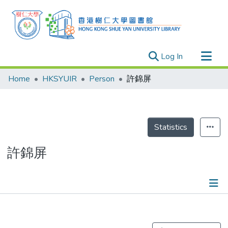
(current)
Log In
Research Outputs
Home
HKSYUIR
Person
許錦屏
Researchers
Organizations
Projects
Statistics
Events
許錦屏
Theses
Publications