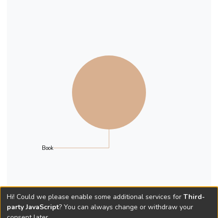
理和研究成果一併納入集成,使其全面呈現出
漢字形音義在韓傳播與使用情況.編撰者對
韓國傳世漢文辭書整合 研究的內容包括以
下幾個面向. 1.專書“提要”,韓國傳世漢文辭書
集成中的每種書前都有“提要”,其內容包括:對
作者生平,著述目的以及版本流傳等情況的考
證;對文本內容及體例的介紹;對漢語史研究
補缺和借鑒作用的評述等. 2.對32種韻書,字
典,字典字表和詞表的研製.編者經校勘後研
製出9種韻書字表(總字量約101170),17種
字典字表(總字量約105252),6種詞典詞表
(總詞條量約91652) .字,字表是整合的重要
Book
研究成果之一,在中國乃至東亞都具有首示性
與獨創性. 32種字,詞表爲研究漢字,漢語在韓
國五百年間的傳播使用歷史,研究近代漢語發
展史,研究中韓文化交流史等,提供了重要的
Hi! Could we please enable some additional services for
Third-
資料和數據支持.概之,經過研究的 韓國傳世
party JavaScript
? You can always change or withdraw your
漢文辭書整合,是一部涵蓋32種專書導讀和
consent later.