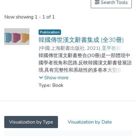
Search Tools
Now showing
1 - 1 of 1
Publication
韓國傳世漢文辭書集成 (全30冊)
(
中國:上海辭書出版社
,
2021
)
王平教授
;
河永三
韓國傳世漢文辭書整合(30冊)是一部體現中
;
蔡夢麟
國學者視角和思路,反映韓國漢文辭書發展語
境,具有完整性和系統性的多卷本大型資料彙
編.編撰者以漢語發展史的學術關懷和域外漢
Show more
語漢字傳播史的學術視野,透過對韓國傳世漢
Type:
Book
文辭書的整理和研究,爲近代漢語和漢字傳播
等研究提供了一個系統完整的資料平臺.全書
共3冊:韻文卷,字典卷,字典卷. 3卷共30冊. 韓
國傳世漢文辭書整合收録的材料範圍.該書從
古代韓國自編的第一部韻書東國正韻(1447)
Visualization by Type
Visualization by Date
始,至字林補注(1915)止,約500年間共32種
善本漢文辭書.編者對韓國傳世漢文辭書的整