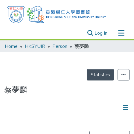
(current)
Log In
Research Outputs
Home
HKSYUIR
Person
蔡夢麟
Researchers
Organizations
Projects
Statistics
Events
蔡夢麟
Theses
Publications