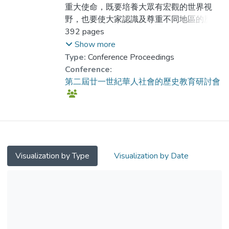
周佳榮
重大使命，既要培養大眾有宏觀的世界視
野，也要使大家認識及尊重不同地區的歷史
文化發展，以養成深遠的眼光和廣闊的胸
392 pages
懷。香港一直被視為既傳承中國傳統文化，
Show more
又吸收新學知識的重要地方，近年在通識教
Type:
Conference Proceedings
育及專題研習的推動下，歷史教育遇到不同
Conference:
的挑戰及機遇。
第二屆廿一世紀華人社會的歷史教育研討會
Visualization by Type
Visualization by Date