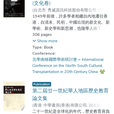
(文化卷)
展。
(
台北市: 秀威資訊科技股份有限公司
,
2015
)
Dr. AU Chi Kin
1949年前後，許多學者相繼自內地遷往香
;
黃兆強
;
Prof. PAAU Danny
港，自清末、民初，中國出現的新文化、新
學術、新史學和新思潮，也隨學人南下，與
傳統文化一起流播香港、澳門、臺灣及東南
306 pages
亞等地。這些學人執教港、台等地高等院
Show more
校，讓學術靈根深植香港，培育年青一代學
Type:
Book
者，並與香港的歷史文化相融合，「北學南
Conference:
移」遂為一時代精神的重要特色。其中，香
北學南移國際學術研討會 = International
港的新亞研究所和新亞書院扮演舉足輕重的
Conference on the North-South Cultural
角色，不僅成為當代新儒家發展基地，更影
Transplantation in 20th Century China
響了海外的鵝湖學派，廣傳儒家學脈。
Publication
第二屆廿一世紀華人地區歷史教育
論文集
(
香港: 中華書局(香港)有限公司
,
2012
)
Prof. PAAU Danny
二十一世紀是全球化的年代，歷史教育肩負
;
Dr. AU Chi Kin
;