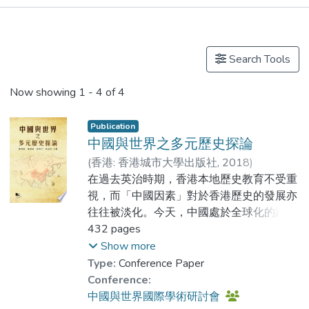
Publications
Projects
Search Tools
Now showing
1 - 4 of 4
Publication
中國與世界之多元歷史探論
(
香港: 香港城市大學出版社
,
2018
)
陳明銶
在過去英治時期，香港本地歷史教育不受重
;
Prof. PAAU Danny
;
麥勁生
;
視，而「中國因素」對於香港歷史的發展亦
Dr. AU Chi Kin
往往被淡化。今天，中國處於全球化的跨國
空間，加上「一帶一路」納入中國的發展策
432 pages
略，「中外交往」這個一直備受關注的課題
Show more
更形重要，我們必須具備一個立體多維、溯
Type:
Conference Paper
源歷史、著眼互動的國際視野，才能掌握未
Conference:
來中國與世界的形勢。
中國與世界國際學術研討會