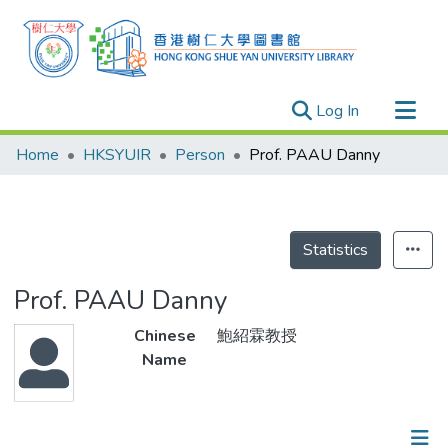
(current)
Log In
Research Outputs
Home
HKSYUIR
Person
Prof. PAAU Danny
Researchers
Organizations
Projects
Statistics
Events
Prof. PAAU Danny
Theses
Chinese
鮑紹霖教授
Name