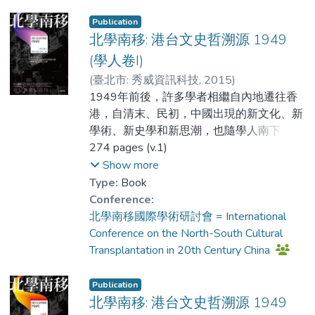
本書立足於這種大視野的格局，重新審視及
Publication
探論中國與各國的歷史。全書收錄了「中國
北學南移: 港台文史哲溯源 1949
與世界國際學術研討會」中，多位來自內
(學人卷I)
地、香港、澳門、台灣、美國、日本等地學
(
臺北市: 秀威資訊科技
,
2015
)
者的研究成果，分別從中國知識分子的世界
Dr. AU Chi Kin
1949年前後，許多學者相繼自內地遷往香
;
Prof. PAAU Danny
;
觀、中國對外關係、中外文化互動等角度，
黃兆強
港，自清末、民初，中國出現的新文化、新
分析及考證自古至今中國與世界的關係。這
學術、新史學和新思潮，也隨學人南下，與
些研究作品打破了傳統國際史的研究主調，
傳統文化一起流播香港、澳門、臺灣及東南
274 pages (v.1)
不局限於以外交為框架，嘗試從各種專題，
亞等地。這些學人執教港、台等地高等院
Show more
例如政治活動、經濟貿易、憲制制定、傳媒
校，讓學術靈根深植香港，培育年青一代學
Type:
Book
刊物等研究，深入描述外國和中國的相遇和
者，並與香港的歷史文化相融合，「北學南
Conference:
交融。
移」遂為一時代精神的重要特色。其中，香
北學南移國際學術研討會 = International
港的新亞研究所和新亞書院扮演舉足輕重的
Conference on the North-South Cultural
近年中國政府大力推動「一帶一路」及「粵
角色，不僅成為當代新儒家發展基地，更影
Transplantation in 20th Century China
港澳大灣區」規劃，香港的歷史教育及研究
響了海外的鵝湖學派，廣傳儒家學脈。
方面也應該把握其獨有的文化與特色，從中
Publication
國幅射到亞洲及至世界，藉著探尋歷史，反
北學南移: 港台文史哲溯源 1949
思現在，從以展望未來中國與國際關係的發