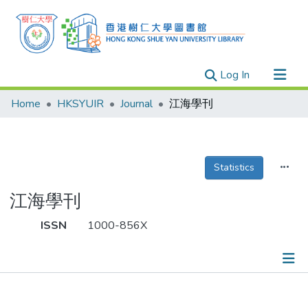
(current)
Log In
Research Outputs
Home
HKSYUIR
Journal
江海學刊
Researchers
Organizations
Projects
Statistics
Events
江海學刊
Theses
ISSN
1000-856X
Publications