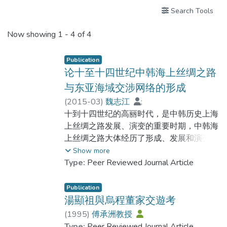
Search Tools
Now showing
1 - 4 of 4
Publication
论十至十四世纪中韩海上丝绸之路
与东亚海域交涉网络的形成
(
2015-03
)
魏志江
;
Prof. WEI Chuxiong
十到十四世纪的高丽时代，是中韩历史上海
上丝绸之路发展、演变的重要时期，中韩海
上丝绸之路大体经历了形成、发展和演变等
阶段，中韩海上航线先后经过北部渤海湾山
Show more
东半岛的登州（今山东蓬莱）至高丽翁津
Type:
Peer Reviewed Journal Article
（今朝鲜海州西南）航线和由明州（今浙江
宁波）至高丽礼成江碧澜亭（今开城西海
Publication
岸）航线的变迁。中韩海上丝绸之路航线的
湯顯祖與烏程董家交遊考
演变，促进了中日韩三国一系列港口群的出
(
1995
)
傅承洲教授
现和区域贸易网络的形成，并成为东亚中日
Type:
Peer Reviewed Journal Article