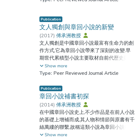
韩三国与东南亚乃至西亚、非洲、欧洲海洋
交涉网络形成的基础。
Publication
文人獨創與章回小說的新變
(
2017
)
傅承洲教授
文人獨創是中國章回小說最富有生命力的創
作方式,它為章回小說帶來了深刻的改變.早
期世代累積型小說主要取材自前代歷史與傳
說,文人獨創小說取材自發生在作家身邊的故
Show more
事.世代累積型小說主要關注社會歷史問題,
Type:
Peer Reviewed Journal Article
而文人獨創小說更關注人的命運和人生的意
義.世代累積型小說粗線條快節奏講述傳奇故
Publication
事,其人物存在善惡分明的類型化傾向,文人
章回小說補書初探
獨創小說真實而細膩地描寫日常生活,其人物
(
2014
)
傅承洲教授
與現實中一樣逼真複雜.文人小說家都會寫
在中國章回小說史上,不少作品是在前人小說
詩,有些又是學者,他們在小說創作中不同程
的基礎上增補而成,其人物和情節與原書有千
度地存在炫耀詩才賣弄學問的傾向.
絲萬縷的聯繫,故稱這類小說為章回小說補
書.依其增補的位置,補書可分為書前彌補中
Show more