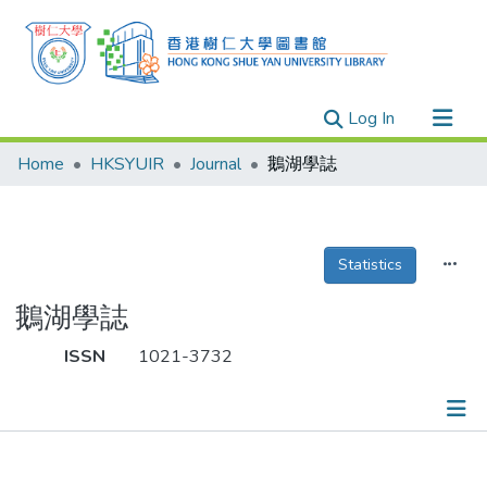
(current)
Log In
Research Outputs
Home
HKSYUIR
Journal
鵝湖學誌
Researchers
Organizations
Projects
Statistics
Events
鵝湖學誌
Theses
ISSN
1021-3732
Publications