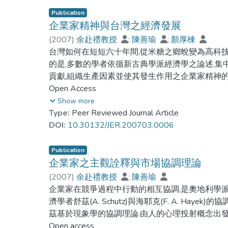
Publication
企業家精神與台灣之經濟發展
(
2007
)
余赴禮教授
;
陳善瑜
;
顏厚棟
台灣如何在短短六十年間,從米糖之鄉蛻變為高科技
的是,多數的學者依循新古典學派經濟學之論述,
貢獻,組織生產因素並使其發生作用之企業家精神的
環境中學習並運用策略謀取利益的研究,更是付諸
Open Access
躍的社會,闡述企業家精神在臺灣經濟發展的角色,
Show more
活把握獲利機會,運用游擊戰術的策略,採用階段性
Type:
Peer Reviewed Journal Article
潤.台灣的環境雖然有其獨特性,但是台灣經濟發展
DOI:
10.30132/JER.200703.0006
可以提供給後進國家作為借鏡.
Publication
Taiwan's economic success is well documented in m
企業家之主觀詮釋與市場協調理論
Since the end of the Second World War, Taiwan ha
(
2007
)
余赴禮教授
;
陳善瑜
farmland to a high tech industrial economy. This 'm
企業家在競爭過程中行動的相互協調,是奧地利學
search for an explanation of Taiwan's success and
濟學者舒茲(A. Schutz)與海耶克(F. A. Hay
latecomer economies. It is generally admitted by sc
茲基於現象學的協調理論.由人的心理投射概念出發
school) that Taiwan's economic success is, to a larg
相互協調.當新的事件發生,市場發生變化,企業家
Open access