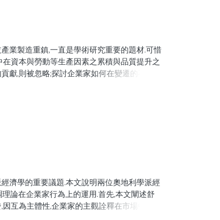
產業製造重鎮,一直是學術研究重要的題材.可惜
集中在資本與勞動等生產因素之累積與品質提升之
貢獻,則被忽略;探討企業家如何在變遷的不確定
闕如.本文旨在強調台灣是一個企業家精神極為活
企業經營者如何充分適應全球市場的快速變遷,靈
的模仿,委外加工及區域套利,開發在夾縫中的利
的經驗,尤其是企業家精神的發揮與其策略的運用
ainstream neoclassical economic literatures.
s transformed in around 60 years time from a
iraculous' performance has intrigued scholars to
派經濟學的重要議題.本文說明兩位奧地利學派經
 more importantly, a development model for
ek)的協調理論在企業家行為上的運用.首先,本文闡述舒
holars (including those from the neoclassical
,因互為主體性,企業家的主觀詮釋在市場中得以
e extent, attributed to its dynamic
對外在世界的解釋架構受到挑戰,他將以其未來的