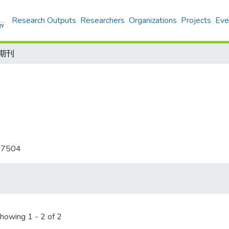
Research Outputs
Researchers
Organizations
Projects
Eve
期刊
-7504
howing
1 - 2 of 2