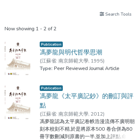
Search Tools
Now showing
1 - 2 of 2
Publication
馮夢龍與明代哲學思潮
(
江蘇省: 南京師範大學
,
1995
)
傅承洲教授
Type:
Peer Reviewed Journal Article
Publication
馮夢龍《太平廣記鈔》的刪訂與評
點
(
江蘇省: 南京師範大學
,
2012
)
傅承洲教授
馮夢龍認為太平廣記卷帙浩漫流傳不廣明朝
刻本校刻不精,於是將原本500 卷合併為80
冊字數刪減到原書的一半,並加上評點,命名