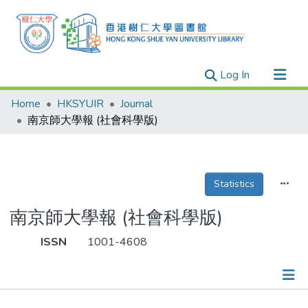
(current)
Log In
Research Outputs
Home
HKSYUIR
Journal
Researchers
南京師大學報 (社會科學版)
Organizations
Projects
Statistics
Events
Theses
南京師大學報 (社會科學版)
ISSN
1001-4608
Publications