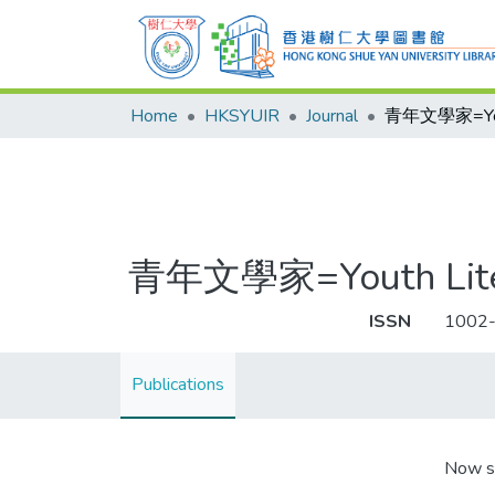
Home
HKSYUIR
Journal
青年文學家=Yout
青年文學家=Youth Lite
ISSN
1002
Publications
Now s