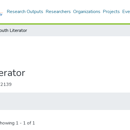
Research Outputs
Researchers
Organizations
Projects
Eve
h Literator
rator
-2139
howing
1 - 1 of 1