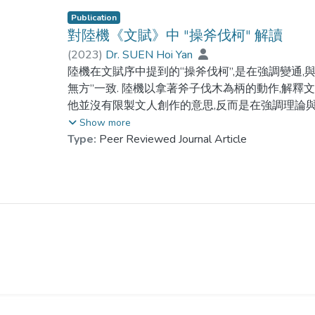
Publication
對陸機《文賦》中 "操斧伐柯" 解讀
(
2023
)
Dr. SUEN Hoi Yan
陸機在文賦序中提到的“操斧伐柯”,是在強調變通,
無方”一致. 陸機以拿著斧子伐木為柄的動作,解釋
他並沒有限製文人創作的意思,反而是在強調理論與
學創作理論,並且是對物意文三者的關係進一步的說
Show more
Type:
Peer Reviewed Journal Article