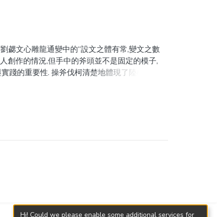
與劉勰文心雕龍通變中的“設文之體有常,變文之數
文人創作的情況,但手中的斧頭並不是固定的模子,
實踐的重要性. 操斧伐柯清楚地體現了陸機的文
明.
Hi! Could we please enable some additional services for