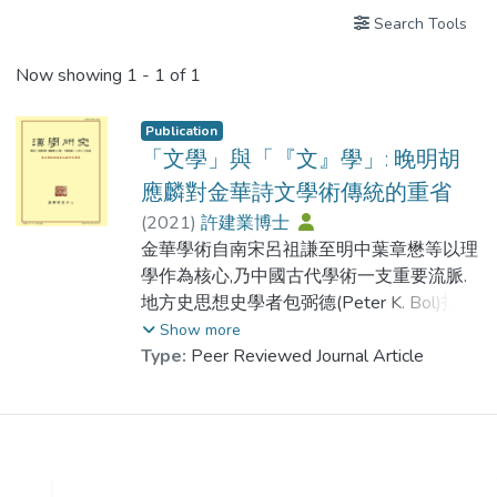
Search Tools
Now showing
1 - 1 of 1
Publication
「文學」與「『文』學」: 晚明胡
應麟對金華詩文學術傳統的重省
(
2021
)
許建業博士
金華學術自南宋呂祖謙至明中葉章懋等以理
學作為核心,乃中國古代學術一支重要流脈.
地方史思想史學者包弼德(Peter K. Bol)指出,
金華學術到了明代萬曆年間已再次轉向,尤其
Show more
學者胡應麟別樹博學考證一幟.胡應麟面對當
Type:
Peer Reviewed Journal Article
世廢學輕文之流風,特意標舉文以闡乎學,學
以博乎文之旨.他重新闡發學與文不同層次的
涵義與相互關係,將儒學之博文範圍擴闊到諸
種文獻冊籍與詩賦文
章,從而將孔門之文學引申經史子集之四部學