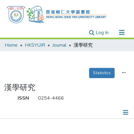
(current)
Log In
Research Outputs
Home
HKSYUIR
Journal
漢學研究
Researchers
Organizations
Projects
Statistics
Events
漢學研究
Theses
ISSN
0254-4466
Publications