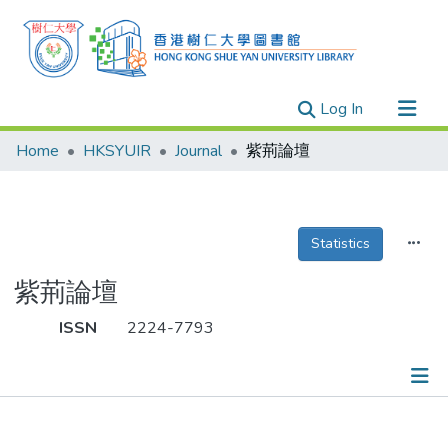
(current)
Log In
Research Outputs
Home
HKSYUIR
Journal
紫荊論壇
Researchers
Organizations
Projects
Statistics
Events
紫荊論壇
Theses
ISSN
2224-7793
Publications