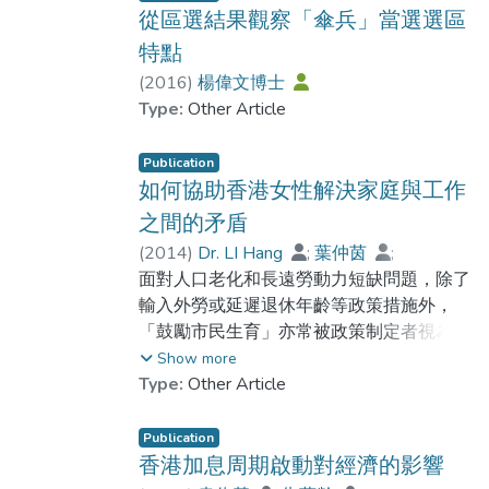
足。
從區選結果觀察「傘兵」當選選區
特點
(
2016
)
楊偉文博士
Type:
Other Article
Publication
如何協助香港女性解決家庭與工作
之間的矛盾
(
2014
)
Dr. LI Hang
;
葉仲茵
;
Chiu, Stephen W. K.
面對人口老化和長遠勞動力短缺問題，除了
輸入外勞或延遲退休年齡等政策措施外，
「鼓勵市民生育」亦常被政策制定者視為是
解決人口問題的主要關鍵。就以香港政府去
Show more
年10月展開的人口政策公眾參與活動的諮
Type:
Other Article
詢文件為例，當中便以「營造有利環境讓市
民成家立室及生兒育女」為主要的章節標
Publication
題，提出四大建議，包括直接津貼、生殖科
香港加息周期啟動對經濟的影響
技治療、彈性工作時間及有薪親職假期，邀