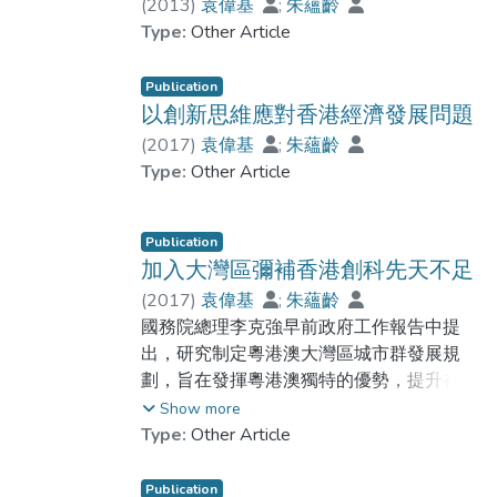
(
2013
)
袁偉基
;
朱蘊齡
Type:
Other Article
Publication
以創新思維應對香港經濟發展問題
(
2017
)
袁偉基
;
朱蘊齡
Type:
Other Article
Publication
加入大灣區彌補香港創科先天不足
(
2017
)
袁偉基
;
朱蘊齡
國務院總理李克強早前政府工作報告中提
出，研究制定粵港澳大灣區城市群發展規
劃，旨在發揮粵港澳獨特的優勢，提升在國
家經濟發展和對外開放中的地位與功能。科
Show more
技創新是香港經濟轉型的重要方向之一，加
Type:
Other Article
入粵港澳大灣區經濟發展計劃，正好彌補香
港作為小型開放經濟體發展科創的先天不
Publication