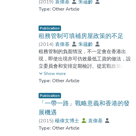
(
2019
)
袁偉基
;
朱蘊齡
請公眾對如何鼓勵市民生育提出意見。
Type:
Other Article
Publication
租務管制可填補房屋政策的不足
(
2014
)
袁偉基
;
朱蘊齡
租務管制的負面情況，不一定會在香港出
現，即使出現亦可仿效最低工資的做法，設
立委員會和安排定期檢討。從宏觀政策的角
度來看，租務管制既可穩定租金的波幅，也
Show more
可理順租務市場以及彌補現時房屋政策的缺
Type:
Other Article
陷。
Publication
「一帶一路」戰略意義和香港的發
展機遇
(
2015
)
楊偉文博士
;
袁偉基
Type:
Other Article