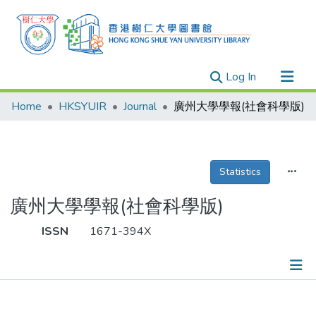
(current)
Log In
Research Outputs
Home
HKSYUIR
Journal
廣州大學學報(社會科學版)
Researchers
Organizations
Projects
Statistics
Events
廣州大學學報(社會科學版)
Theses
ISSN
1671-394X
Publications