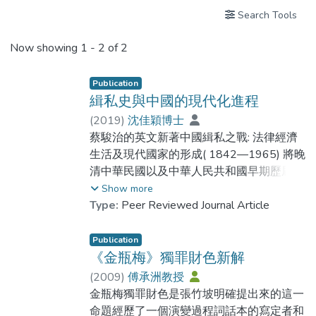
Search Tools
Now showing
1 - 2 of 2
Publication
緝私史與中國的現代化進程
(
2019
)
沈佳穎博士
蔡駿治的英文新著中國緝私之戰: 法律經濟
生活及現代國家的形成( 1842—1965) 將晚
清中華民國以及中華人民共和國早期歷屆政
府的緝私工作置於中國現代國家建設過程的
Show more
語境之中進行探討,既自上而下地研究了政府
Type:
Peer Reviewed Journal Article
緝私體制的變化,又自下而上地關注了國家權
力對民眾日常生活的滲透以及遭遇的反抗.該
Publication
書是一部匯集了中外研究成果的整合之作,並
《金瓶梅》獨罪財色新解
且延續了西方學者對中國現代國家建設過程
(
2009
)
傅承洲教授
的興趣,證明了緝私史不僅可以與法律史和經
金瓶梅獨罪財色是張竹坡明確提出來的這一
濟史進行互動,還能與性別史產生關聯; 而作
命題經歷了一個演變過程詞話本的寫定者和