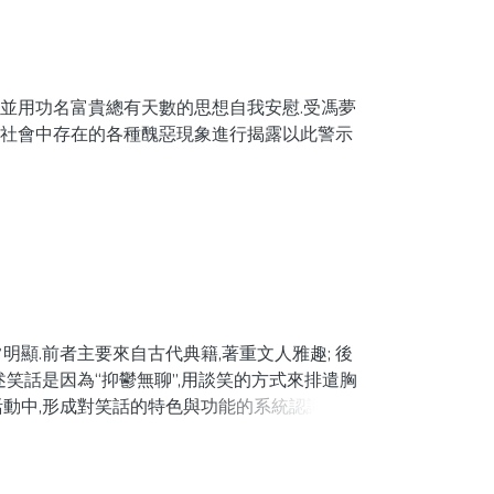
並用功名富貴總有天數的思想自我安慰.受馮夢
明社會中存在的各種醜惡現象進行揭露以此警示
e provincial level Ling Meng-chu began his
ase him from the suffering. Influenced by Feng
exposure of the evil in the late Ming dynasty.
顯.前者主要來自古代典籍,著重文人雅趣; 後
述笑話是因為“抑鬱無聊”,用談笑的方式來排遣胸
動中,形成對笑話的特色與功能的系統認識.馮夢
媚吹噓懼內不孝說謊等各種世間俗態,要用笑聲來
娛樂功能,他在笑話集中蒐集了不少純娛樂笑話.
要引人發笑,需選擇適當的場合和聽眾.