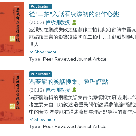
走樣.
Publication
從"二拍"入話看凌濛初的創作心態
(
2007
)
傅承洲教授
凌濛初在鄉試失敗之後創作二拍藉此聊舒胸中磊塊
龍編撰三言的影響凌濛初在二拍中力主勸戒對晚
世人.
Show more
After his failure in the imperial examinations at th
Type:
Peer Reviewed Journal Article
creation of his two most well known works to rele
Meng-long Ling focused his care on persuasion and 
Publication
馮夢龍的笑話搜集、整理評點
(
2012
)
傅承洲教授
馮夢龍編輯的兩種笑話集古今譚概和笑府,差別非常明
者主要來自口頭敘述,著重民間俗謔.馮夢龍編輯講
中的苦悶.馮夢龍在講述蒐集整理評點笑話的實作活
龍重視笑話的諷刺功效,所輯笑話多為嘲諷吝嗇諂
Show more
否定社會上普遍存在的醜惡現象.同時不忽略笑話的
Type:
Peer Reviewed Journal Article
馮夢龍認為笑話應該含蓄蘊藉,不能太直白.講笑話