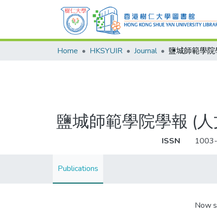
Home
HKSYUIR
Journal
鹽城師範學院學報 (人
ISSN
1003
Publications
Now s