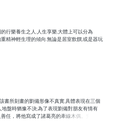
的行樂養生之人.人生享樂,大體上可以分為
重精神輕生理的傾向.無論是居室飲饌,或是器玩
以素食為主,少吃肉,慎殺生,不要虐待動物.堅決反對
應忘恩負義.李漁毫不掩飾自己喜好美色,但他主
妾買婢,不能淫人妻妾.認為狎妓嫖娼,好南風,玩孌
,是一位睿智老人對世人的關懷與忠告.
說該書所刻畫的劉備形像不真實,具體表現在三個
人地盤時猶豫不決;為了表現劉備對朋友有情有
人善任，將他寫成了諸葛亮的牽線木偶。究其原
關係,作者要將劉備塑造成一個仁慈長厚的明君,
憑空想像,寫成了一個遠離歷史真實的劉備形象.
指揮的戰事搬到諸葛亮的身上,致使劉備形象失真