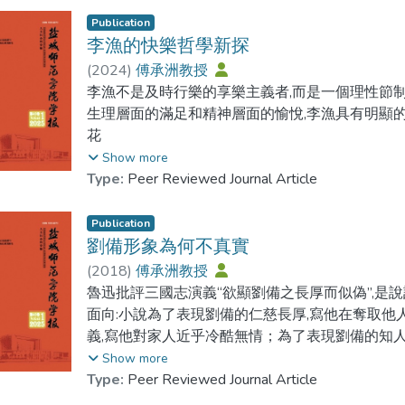
Publication
李漁的快樂哲學新探
(
2024
)
傅承洲教授
李漁不是及時行樂的享樂主義者,而是一個理性節制
生理層面的滿足和精神層面的愉悅,李漁具有明顯的
花
木,李漁"崇尚儉樸",鄙棄奢靡.李漁提倡簡單飲食,
Show more
食
Type:
Peer Reviewed Journal Article
用牛肉和狗肉,耕田借助牛力,守夜有賴犬功,人類不
張節欲
Publication
養生,反對恣情縱欲.男人好色,要守道德底線,可以納
劉備形象為何不真實
童,有悖情理.李漁的快樂哲學是其人生經驗的總結
(
2018
)
傅承洲教授
魯迅批評三國志演義“欲顯劉備之長厚而似偽”,是
面向:小說為了表現劉備的仁慈長厚,寫他在奪取他
義,寫他對家人近乎冷酷無情；為了表現劉備的知
因，與三國志演義將人物性格絕對化的方法有直接
Show more
而歷史上並沒有一個道德完善的開國皇帝,作者只能
Type:
Peer Reviewed Journal Article
作者為了渲染諸葛亮的謀略,將原本由劉備的策劃