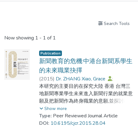
Publications
Search Tools
Now showing
1 - 1 of 1
Publication
新聞教育的危機:中港台新聞系學生
的未來職業抉擇
(
2015
)
Dr. ZHANG Xiao, Grace
;
羅文輝
本研究的主要目的在探究大陸 香港 台灣三
;
郭佳
;
汪婧
;
徐昌鵬
;
余舒虹
地新聞專業學生未來進入新聞行業的就業意
;
張芳
願及把新聞作為終身職業的意願,並探討相關
影響因素.本研究採用問卷調查法,在中港台
Show more
三地大學訪問482位新聞專業學生.研究結果
Type:
Peer Reviewed Journal Article
發現,三地新聞專業學生在畢業後希望進入新
DOI:
10.6195/cjcr.2015.28.04
聞界工作的人數比例不高,三地新聞專業學生
將新聞作為終身職業的人數比例非常低.此