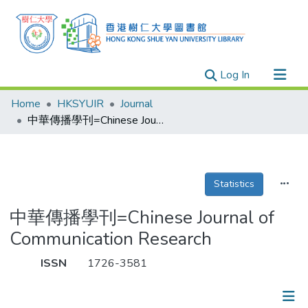
(current)
Log In
Research Outputs
Home
HKSYUIR
Journal
Researchers
中華傳播學刊=Chinese Journal of Communication Research
Organizations
Projects
Statistics
Events
Theses
中華傳播學刊=Chinese Journal of
Communication Research
ISSN
1726-3581