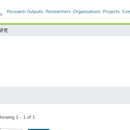
Research Outputs
Researchers
Organizations
Projects
Eve
研究
howing
1 - 1 of 1