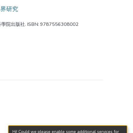
租界研究
出版社. ISBN: 9787556308002
Hi! Could we please enable some additional services for