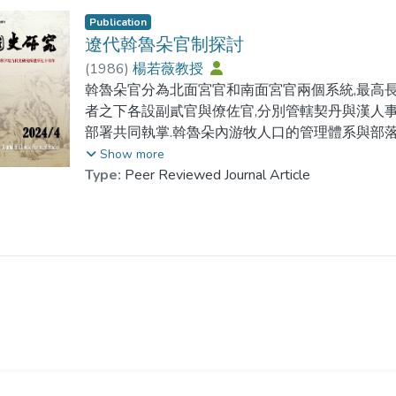
Publication
遼代斡魯朵官制探討
(
1986
)
楊若薇教授
斡魯朵官分為北面宮官和南面宮官兩個系統,最高
者之下各設副貳官與僚佐官,分別管轄契丹與漢人
部署共同執掌.斡魯朵內游牧人口的管理體系與部落
農業人口透過各級提轄司進行管理.遼代斡魯朵官屬
Show more
體而言,契丹行宮都部署和漢人行宮都部署帶尚書
Type:
Peer Reviewed Journal Article
級上與節度使相當但地位略高.斡魯朵官制遵循遼朝
斡魯朵官制中彌合農耕區和游牧區的努力,也證明
政權之內的重要紐帶.