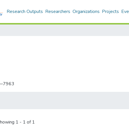
Research Outputs
Researchers
Organizations
Projects
Eve
—7963
howing
1 - 1 of 1