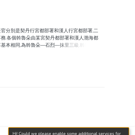
長官分別是契丹行宮都部署和漢人行宮都部署,二
事務.各個斡魯朵由某宮契丹都部署和漢人渤海都
基本相同,為斡魯朵—石烈—抹里三級.斡魯朵對
於職,其品秩高下是由任職者所帶官來決定的.大
左僕射銜,某宮契丹都部署與某宮漢人都部署在品
南北面官分立的原則,是遼朝政治體制的縮影.而
了斡魯朵乃是遼朝將草原區與農耕區維繫在同一
Hi! Could we please enable some additional services for