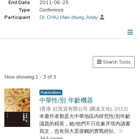
End Date
2011-06-25
Type
Conference
Participant
Dr. CHIU Man-chung, Andy
Publications
Search Tools
Now showing
1 - 3 of 3
Publication
中華性/別: 年齡機器
(
香港: 紅投資有限公司 (圓桌文化)
,
2012
)
Dr. CHIU Man-chung, Andy
本書作者都是大中華地區內研究性/別年齡
議題的精英，她/他們不只在象牙塔內讀書
寫文，也有與大眾接觸的實戰經驗。書中涉
及的題目多元﹕性文化發展、女性身體政
263 pages