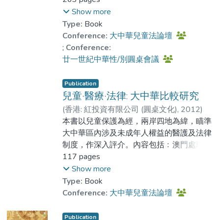
治、佛教情/慾觀、反歧視法、防治性侵犯
Show more
法、販賣少女及兒童保護。文章有宏觀文化
Type:
Book
圈共同，也有微觀地區特點。希望此書能為
Conference:
大中華兒童法論壇
廿一世紀大中華區內的性/別年齡議題比較
;
Conference:
研究展開對話。
廿一世紀中華性/別圓桌會議
Publication
兒童‧醫療‧法律: 大中華比較研究
(
香港: 紅投資有限公司 (圓桌文化)
,
2012
)
Dr. CHIU Man-chung, Andy
本書以兒童保護為經，兩岸四地為緯，瞄準
大中華區內涉及未成年人權益的醫護及法律
制度，作深入評介。內容包括﹕澳門處理虐
兒的醫護經驗及法律真空、香港保障兒童的
117 pages
政策發展探討及現行法律使用、台灣相關法
Show more
律介紹、內地研判性侵犯兒童的醫護程序及
Type:
Book
相關法律發展。本書內容多重，表達清楚，
Conference:
大中華兒童法論壇
冀為兒童醫護及相關法律比較研究作出積極
貢獻。
Publication