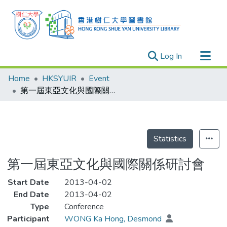
(current)
Log In
Research Outputs
Home
HKSYUIR
Event
Researchers
第一屆東亞文化與國際關係研討會
Organizations
Projects
Events
Statistics
Theses
第一屆東亞文化與國際關係研討會
Start Date
2013-04-02
End Date
2013-04-02
Type
Conference
Participant
WONG Ka Hong, Desmond