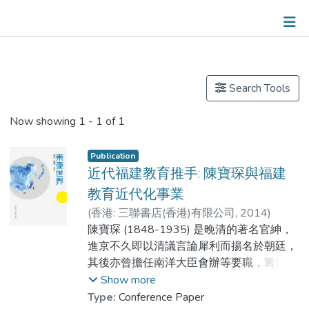
Publications
Search Tools
Now showing
1 - 1 of 1
Publication
近代福建教育推手: 陳寶琛與福建
教育近代化事業
(
香港: 三聯書店(香港)有限公司
,
2014
)
WONG Ka Hong, Desmond
陳寶琛 (1848-1935) 是晚清的著名官紳，
進京不久即以清議言論犀利而揚名於朝廷，
其後亦曾擔任南洋大臣會辦等要職，籌辦洋
務。在中法戰爭後陳氏因戰事失利而被彈劾
Show more
回鄉隱居，又成為閩省地方巨紳，此後參與
Type:
Conference Paper