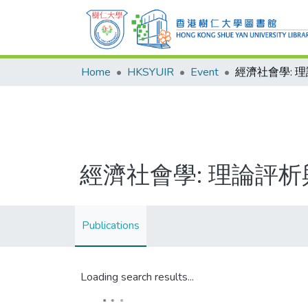
Home
HKSYUIR
Event
經濟社會學: 理論評析
Publications
Loading search results...