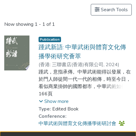
Search Tools
Now showing
1 - 1 of 1
Publication
踵武新語: 中華武術與體育文化傳
播學術研究薈萃
(
香港: 三聯書店(香港)有限公司
,
2024
)
李家文博士
踵武，意指承傳。中華武術能得以發展，在
;
林援森博士
於門人師徒間一代一代的相傳，時至今日，
看似商業掛帥的國際都市，中華武術如何順
應時代而存，以至體育文化又怎樣開闢嶄新
166頁
的傳播渠道呢?
Show more
Type:
Edited Book
本書為香港樹仁大學舉辦的「中華武術與體
Conference:
育文化傳播」學術研討會之研究成果，匯聚
中華武術與體育文化傳播學術研討會
新傳學者、武術中人等發表的專長研究，從