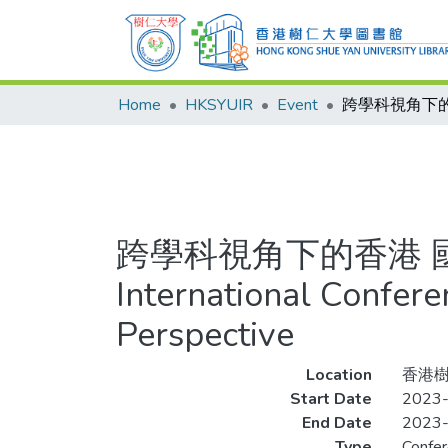
Home
HKSYUIR
Event
跨學科視角下的香港 
International Confer
Perspective
Location
香港
Start Date
2023
End Date
2023
Type
Confe