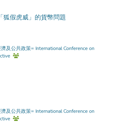
「狐假虎威」的貨幣問題
 International Conference on
ective
 International Conference on
ective