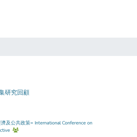
總集研究回顧
 International Conference on
ective