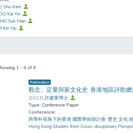
EE Shu Kam
OO Kai Yin
ANG Suk Man
I Kin Yip
howing
1 - 4 of 4
Publication
觀念、定量與新文化史: 香港地區詩歌
(
2023
)
許建業博士
Type:
Conference Paper
Conference:
跨學科視角下的香港 國際學術研討會-歷史 文化 經濟及公共政策=
Hong Kong Studies from Cross-disciplinary Persp