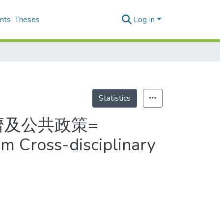
nts
Theses
Log In
Statistics
濟及公共政策=
m Cross-disciplinary