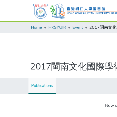
Home
HKSYUIR
Event
2017閩南文化國際
Publications
Now s