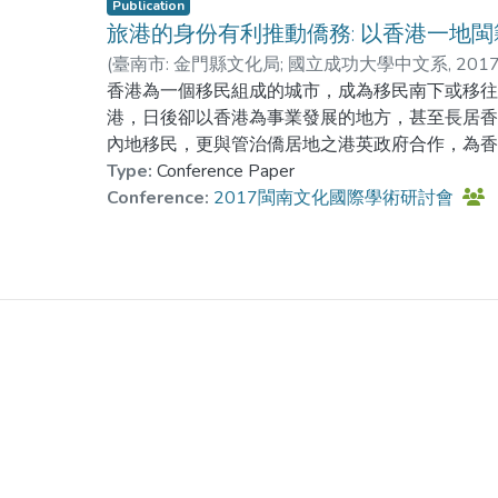
Publication
旅港的身份有利推動僑務: 以香港一地
(
臺南市: 金門縣文化局; 國立成功大學中文系
,
201
香港為一個移民組成的城市，成為移民南下或移
港，日後卻以香港為事業發展的地方，甚至長居香港
內地移民，更與管治僑居地之港英政府合作，為
Type:
Conference Paper
Conference:
2017閩南文化國際學術研討會