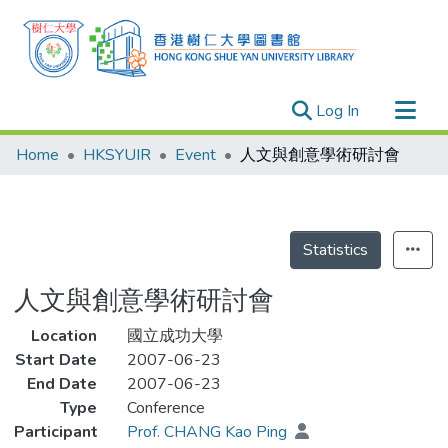
(current)
Log In
Research Outputs
Home
HKSYUIR
Event
人文與創意學術研討會
Researchers
Organizations
Projects
Statistics
Events
人文與創意學術研討會
Theses
Location
國立成功大學
Start Date
2007-06-23
End Date
2007-06-23
Type
Conference
Participant
Prof. CHANG Kao Ping