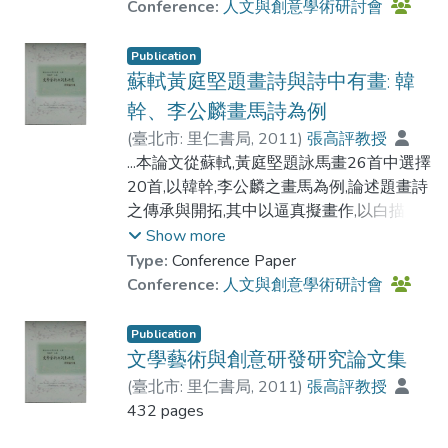
及遺妍開發方面之成就.
Conference:
人文與創意學術研討會
Publication
蘇軾黃庭堅題畫詩與詩中有畫: 韓
幹、李公麟畫馬詩為例
(
臺北市: 里仁書局
,
2011
)
張高評教授
...本論文從蘇軾,黃庭堅題詠馬畫26首中選擇
20首,以韓幹,李公麟之畫馬為例,論述題畫詩
之傳承與開拓,其中以逼真擬畫作,以白描呈
畫面,蓋傳承唐人而恢廓之,蘇軾七古題畫,最
Show more
稱淋漓盡致.黃庭堅題畫馬,側重典型概括,如
Type:
Conference Paper
以燈取影,旁見側出....
Conference:
人文與創意學術研討會
Publication
文學藝術與創意研發研究論文集
(
臺北市: 里仁書局
,
2011
)
張高評教授
432 pages