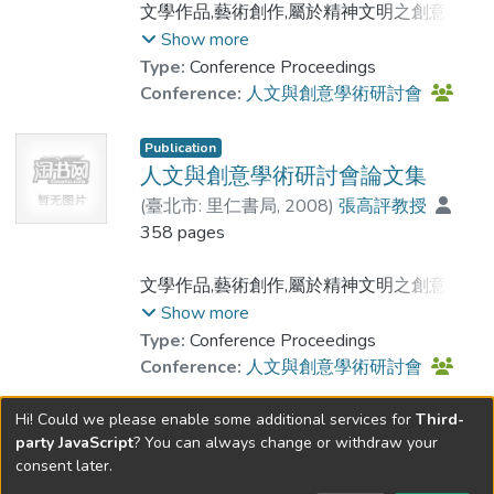
文學作品,藝術創作,屬於精神文明之創意結
晶,與工商產品之製作與生產,或相近或相通,
Show more
都極重視創意研發,與品牌特色.筆者有感於
Type:
Conference Proceedings
科技源於人性,創意來自人文,企圖提煉文學
Conference:
人文與創意學術研討會
藝術之創意,淬取其中創意之原則,要領,策略,
與方法,於是提出文藝典範與創意研發研究計
Publication
畫,納入本校發展國際一流大學及頂尖研究中
人文與創意學術研討會論文集
心計畫中執行.為與學界切磋交流,集思廣益,
(
臺北市: 里仁書局
,
2008
)
張高評教授
乃於2007年6月23日,舉辦第二屆人文與創
358 pages
意學術研討會.來自臺灣南部七所大學,九個
系所的學者,共發表15篇論文,分別從詩,詞,散
文學作品,藝術創作,屬於精神文明之創意結
文,辭賦,戲劇,小說,史傳,小品,視覺藝術,藝術
晶,與工商產品之製作與生產,或相近或相通,
Show more
美學方面,研發創意.希望從古今中外之文學
都極重視創意研發,與品牌特色.筆者有感於
Type:
Conference Proceedings
藝術作品中,研發人文之創意,以提供或轉介
科技源於人性,創意來自人文,企圖提煉文學
Conference:
人文與創意學術研討會
給工商界,作為經營管理,產品開發之參考或
藝術之創意,淬取其中創意之原則,要領,策略,
啟示.
與方法,於是提出文藝典範與創意研發研究計
Hi! Could we please enable some additional services for
Third-
party JavaScript
? You can always change or withdraw your
畫,納入本校發展國際一流大學及頂尖研究中
consent later.
心計畫中執行.為與學界切磋交流,集思廣益,