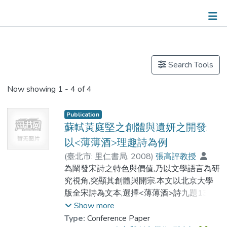
Publications
Search Tools
Now showing
1 - 4 of 4
Publication
蘇軾黃庭堅之創體與遺妍之開發:
以<薄薄酒>理趣詩為例
(
臺北市: 里仁書局
,
2008
)
張高評教授
為闡發宋詩之特色與價值,乃以文學語言為研
究視角,突顯其創體與開宗.本文以北京大學
版全宋詩為文本,選擇<薄薄酒>詩九題13首,
考察蘇軾,黃庭堅創意造語之新奇不俗,討論
Show more
紹述繼作之困難見巧,以見宋代詩人創意造語
Type:
Conference Paper