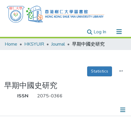
(current)
Log In
Research Outputs
Home
HKSYUIR
Journal
早期中國史研究
Researchers
Organizations
Projects
Statistics
Events
早期中國史研究
Theses
ISSN
2075-0366
Publications