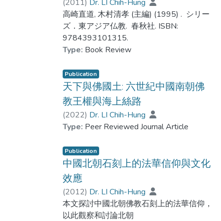
(
2011
)
Dr. LI Chih-Hung
典建立起相當私人且特殊的聯繫。另外，寫
高崎直道, 木村清孝 (主編) (1995) . ‎ シリー
經常須伴隨相應的儀
ズ．東アジア仏教. ‎ 春秋社. ISBN:
式進行，透過儀式性的寫經，賦予被抄寫的
9784393101315.
經典特殊的宗教意義。
Type:
Book Review
值得注意的是，唐代寫經最核心的意義並不
在於流通、保存佛教
Publication
經典，而更為重視個人透過寫經的宗教實踐
天下與佛國土: 六世紀中國南朝佛
與從中獲得的宗教經
教王權與海上絲路
驗與功德。相較之下，透過印刷術所印製的
佛教印本則只具有保
(
2022
)
Dr. LI Chih-Hung
存、流通佛教典籍的功能，無法取代佛教儀
Type:
Peer Reviewed Journal Article
式性書寫的宗教實踐
與體驗。直到唐末，佛教寫本仍是主流，佛
Publication
教印本的地位相當次
中國北朝石刻上的法華信仰與文化
要，人們即便取得印本，仍舊是以寫本的方
效應
式來使用印本。印刷
(
2012
)
Dr. LI Chih-Hung
術的發明與使用並未能成功挑戰寫經在佛教
本文探討中國北朝佛教石刻上的法華信仰，
實踐中所具有的影響
以此觀察和討論北朝