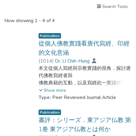
Search Tools
Now showing
1 - 4 of 4
Publication
從個人佛教實踐看唐代寫經、印經
的文化意涵
(
2014
)
Dr. LI Chih-Hung
本文從個人寫經與宗教實踐的視角，探討唐
代佛教寫經者與
佛教典籍的互動，以及寫經此一實踐所擁有
的特殊意義，進一步
Show more
分析、比較佛教寫本與印本在使用上的異
Type:
Peer Reviewed Journal Article
同，以深化我們對於唐
代佛教印刷術的使用與寫本文化的認識。在
Publication
唐代，寫經是佛教信
書評：シリーズ．東アジア仏教 第
眾相當重要的宗教實踐之一，透過抄寫經
1卷 東アジア仏教とは何か
典，個人可以與佛教經