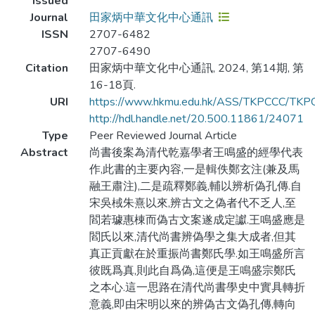
Issued
Journal
田家炳中華文化中心通訊
ISSN
2707-6482
2707-6490
Citation
田家炳中華文化中心通訊, 2024, 第14期, 第
16-18頁.
URI
https://www.hkmu.edu.hk/ASS/TKPCCC/TKPC
http://hdl.handle.net/20.500.11861/24071
Type
Peer Reviewed Journal Article
Abstract
尚書後案為清代乾嘉學者王鳴盛的經學代表
作,此書的主要內容,一是輯佚鄭玄注(兼及馬
融王肅注),二是疏釋鄭義,輔以辨析偽孔傳.自
宋吳棫朱熹以來,辨古文之偽者代不乏人,至
閻若璩惠棟而偽古文案遂成定讞.王鳴盛應是
閻氏以來,清代尚書辨偽學之集大成者,但其
真正貢獻在於重振尚書鄭氏學.如王鳴盛所言
彼既爲真,則此自爲偽,這便是王鳴盛宗鄭氏
之本心.這一思路在清代尚書學史中實具轉折
意義,即由宋明以來的辨偽古文偽孔傳,轉向