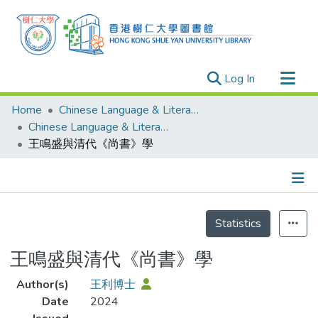
(current)
Log In
Research Outputs
Home
Chinese Language & Literature
Researchers
Chinese Language & Literature - Publication
王鳴盛與清代《尚書》學
Organizations
Projects
Events
Details
Theses
Statistics
王鳴盛與清代《尚書》學
Author(s)
王利博士
Date
2024