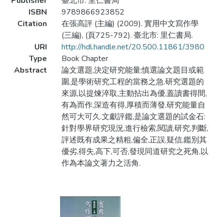
Publisher
臺北市: 里仁書局
ISBN
9789866923852
Citation
在張高評 (主編) (2009). 實用中文寫作學
(三編), (頁725-792). 臺北市: 里仁書局.
URI
http://hdl.handle.net/20.500.11861/3980
Type
Book Chapter
Abstract
論文選題,決定研究能量;慎選論文題目或範
圍,是學術研究工程的當務之急.研究選題的
來源,以提煉淬取,主動拈出為優,蓋讀書得間,
有為而作,深造有得,厚積而薄發,研究能量自
然可大可久.文獻評鑑,是論文選題的試金石:
針對學界研究現況,進行檢索,閱讀,研究,判斷,
評述既有成果之精粗,偏全,正誤,疑信,鑑別其
優劣,得失,高下,可否,發現同道研究之死角,以
作為本論文著力之活角.