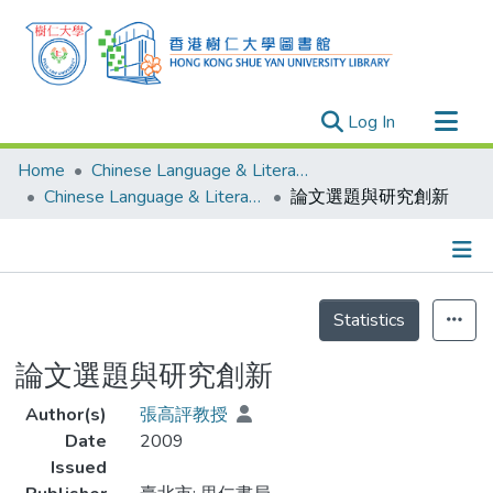
(current)
Log In
Research Outputs
Home
Chinese Language & Literature
Researchers
Chinese Language & Literature - Publication
論文選題與研究創新
Organizations
Projects
Details
Events
Statistics
Theses
論文選題與研究創新
Author(s)
張高評教授
Date
2009
Issued