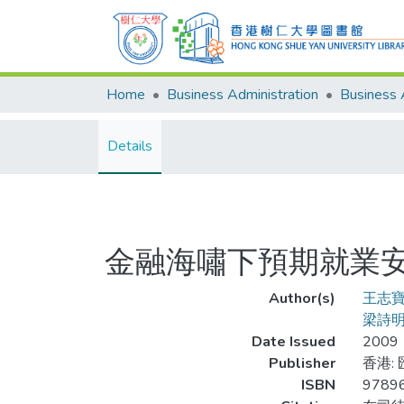
Home
Business Administration
Details
金融海嘯下預期就業
Author(s)
王志
梁詩
Date Issued
2009
Publisher
香港:
ISBN
9789