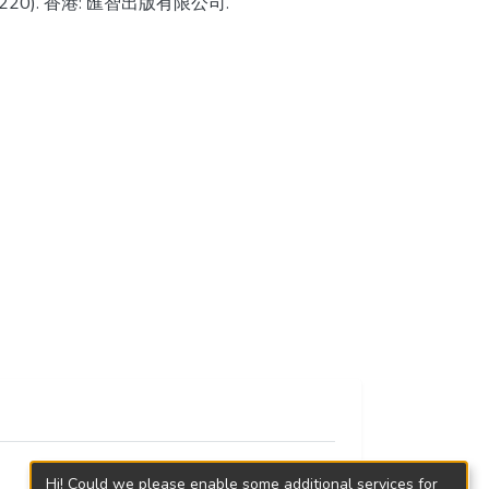
-220). 香港: 匯智出版有限公司.
Hi! Could we please enable some additional services for