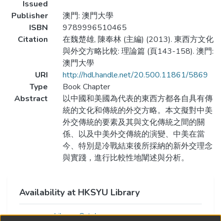
Issued
Publisher
澳門: 澳門大學
ISBN
9789996510465
Citation
在魏楚雄, 陳奉林 (主編) (2013). 東西方文化
與外交方略比較: 理論篇 (頁143-158). 澳門:
澳門大學
URI
http://hdl.handle.net/20.500.11861/5869
Type
Book Chapter
Abstract
以中國和美國為代表的東西方都各自具有傳
統的文化和傳統的外交方略。本文擬對中美
外交傳統的要素及其與文化傳統之間的關
係、以及中美外交傳統的演變、中美在當
今、特別是冷戰結束後所採納的新外交理念
與實踐，進行比較性地闡述與分析。
Availability at HKSYU Library
Library Catalog