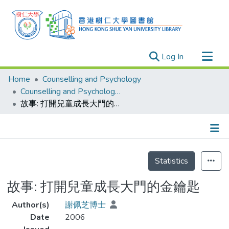
(current)
Log In
Research Outputs
Home
Counselling and Psychology
Researchers
Counselling and Psychology - Publication
故事: 打開兒童成長大門的金鑰匙
Organizations
Projects
Events
Details
Theses
Statistics
故事: 打開兒童成長大門的金鑰匙
Author(s)
謝佩芝博士
Date
2006