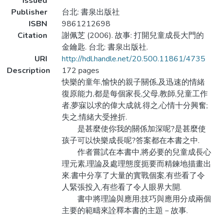
Issued
Publisher
台北: 書泉出版社
ISBN
9861212698
Citation
謝佩芝 (2006). 故事: 打開兒童成長大門的
金鑰匙. 台北: 書泉出版社.
URI
http://hdl.handle.net/20.500.11861/4735
Description
172 pages
快樂的童年,愉快的親子關係,及迅速的情緒
復原能力,都是每個家長,父母,教師,兒童工作
者,夢寐以求的偉大成就.得之,心情十分興奮;
失之,情緒大受挫折.
是甚麼使你我的關係加深呢?是甚麼使
孩子可以快樂成長呢?答案都在本書之中.
作者嘗試在本書中,將必要的兒童成長心
理元素,理論及處理態度扼要而精鍊地描畫出
來.書中分享了大量的實戰個案,有些看了令
人緊張投入,有些看了令人眼界大開.
書中將理論與應用;技巧與應用分成兩個
主要的範疇來詮釋本書的主題－故事.