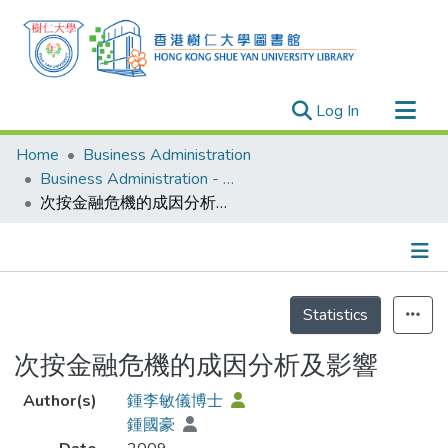
(current)
Log In
Research Outputs
Home
Business Administration
Researchers
Business Administration - Publication
次按金融危機的成因分析及影響
Organizations
Projects
Events
Details
Theses
Statistics
次按金融危機的成因分析及影響
Author(s)
鍾李敏儀博士
鍾國豪