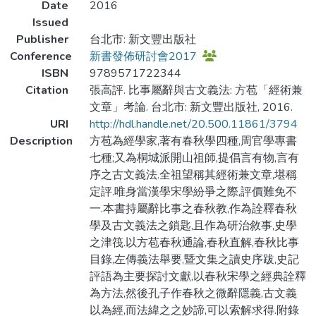
Date
2016
Issued
Publisher
台北市: 新文豐出版社
Conference
新書發佈研討會2017
ISBN
9789571722344
Citation
張高評. 比事屬辭與古文義法: 方苞「經術兼
文章」考論. 台北市: 新文豐出版社, 2016.
URI
http://hdl.handle.net/20.500.11861/3794
Description
方苞為經學家,著有春秋學四種,周官學專書
七種;又為桐城派開山祖師,提倡言有物,言有
序之古文義法.全祖望稱其經術兼文章,堪稱
定評.唯身當漢學宋學紛爭之際,評價難免不
一.本書持屬辭比事之春秋教,作為詮釋春秋
學及古文義法之鎖匙,且作為研治敘事,史學
之津筏.以方苞春秋通論,春秋直解,春秋比事
目錄,左傳義法舉要,暨文集之讀史序跋,史記
評語為主要探討文獻,以春秋宋學之經典詮釋
為方法,然後孔子作春秋之微辭隱義,古文義
以為經,而法緯之之妙諦,可以索解求得.附錄