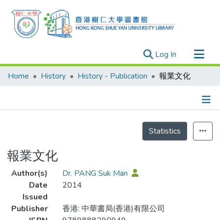
(current)
Log In
Research Outputs
Home
History
History - Publication
報業文化
Researchers
Organizations
Projects
Details
Statistics
Events
Theses
報業文化
Author(s)
Dr. PANG Suk Man
Date
2014
Issued
Publisher
香港: 中華書局(香港)有限公司