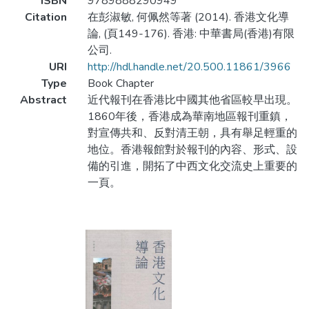
ISBN
9789888290949
Citation
在彭淑敏, 何佩然等著 (2014). 香港文化導
論, (頁149-176). 香港: 中華書局(香港)有限
公司.
URI
http://hdl.handle.net/20.500.11861/3966
Type
Book Chapter
Abstract
近代報刊在香港比中國其他省區較早出現。
1860年後，香港成為華南地區報刊重鎮，
對宣傳共和、反對清王朝，具有舉足輕重的
地位。香港報館對於報刊的內容、形式、設
備的引進，開拓了中西文化交流史上重要的
一頁。