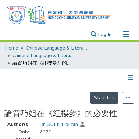
(current)
Log In
Research Outputs
Home
Chinese Language & Literature
Researchers
Chinese Language & Literature - Publication
論賈巧姐在《紅樓夢》的必要性
Organizations
Projects
Events
Details
Theses
Statistics
論賈巧姐在《紅樓夢》的必要性
Author(s)
Dr. SUEN Hoi Yan
Date
2022