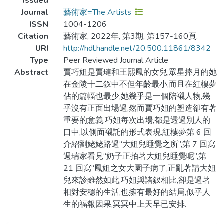
Issued
Journal
藝術家=The Artists
ISSN
1004-1206
Citation
藝術家, 2022年, 第3期, 第157-160頁.
URI
http://hdl.handle.net/20.500.11861/8342
Type
Peer Reviewed Journal Article
Abstract
賈巧姐是賈璉和王熙鳳的女兒,眾星捧月的她
在金陵十二釵中不但年齡最小,而且在紅樓夢
佔的篇幅也最少,她幾乎是一個陪襯人物,幾
乎沒有正面出場過,然而賈巧姐的塑造卻有著
重要的意義.巧姐每次出場,都是透過別人的
口中,以側面襯託的形式表現.紅樓夢第 6 回
介紹劉姥姥路過“大姐兒睡覺之所”,第 7 回寫
週瑞家看見“奶子正拍著大姐兒睡覺呢”,第
21 回寫“鳳姐之女大園子病了,正亂著請大姐
兒來診雖然如此,巧姐與諸釵相比,卻是過著
相對安穩的生活,也擁有最好的結局,似乎人
生的福報因果,冥冥中上天早已安排.